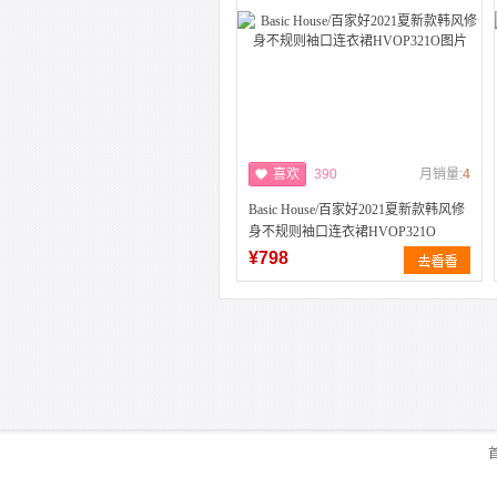
喜欢
390
月销量:
4
Basic House/百家好2021夏新款韩风修
身不规则袖口连衣裙HVOP321O
¥798