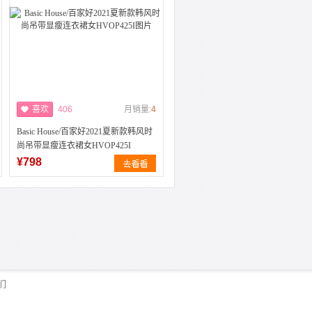
喜欢
406
月销量:
4
Basic House/百家好2021夏新款韩风时
尚吊带显瘦连衣裙女HVOP425I
¥798
们