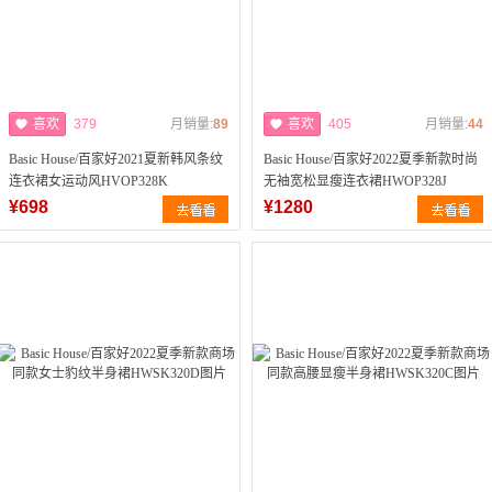
喜欢
379
月销量:
89
喜欢
405
月销量:
44
Basic House/百家好2021夏新韩风条纹
Basic House/百家好2022夏季新款时尚
连衣裙女运动风HVOP328K
无袖宽松显瘦连衣裙HWOP328J
¥698
¥1280