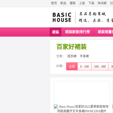
首页
新品
爆款
上装
下装
休闲裤
分
裙装新款排行榜
裙装销量
裙装
百家好裙装
分类：
连衣裙
半身裙
价格：
全部
0 - 100
100 - 300
3