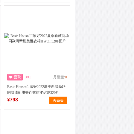
喜欢
391
月销量:
8
Basic House/百家好2022夏季新款商场
同款清新甜美连衣裙HWOP320F
¥798