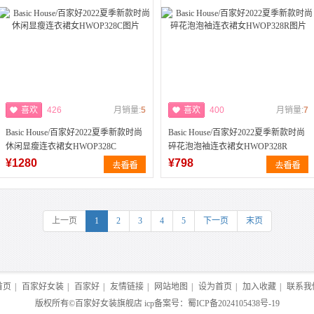
喜欢
426
月销量:
5
喜欢
400
月销量:
7
Basic House/百家好2022夏季新款时尚
Basic House/百家好2022夏季新款时尚
休闲显瘦连衣裙女HWOP328C
碎花泡泡袖连衣裙女HWOP328R
¥1280
¥798
上一页
1
2
3
4
5
下一页
末页
首页
|
百家好女装
|
百家好
|
友情链接
|
网站地图
|
设为首页
|
加入收藏
|
联系我
版权所有©
百家好女装旗舰店
icp备案号：
蜀ICP备2024105438号-19